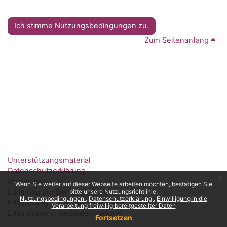
Ich stimme Nutzungsbedingungen zu.
Zum Seitenanfang
Unterstützungsmaterial
Datenschutzerklärung
x
Impressum
Wenn Sie weiter auf dieser Webseite arbeiten möchten, bestätigen Sie
Erklärung zur Barrierefreiheit
bitte unsere Nutzungsrichtlinie:
Nutzungsbedingungen
Datenschutzerklärung
Einwilligung in die
Erläuterung in Leichter Sprache
Verarbeitung freiwillig bereitgestellter Daten
Erläuterung in Gebärdensprache
Fortsetzen