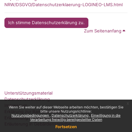
NRW/DSGVO/Datenschutzerklaerung-LOGINEO-LMS.html
Ich stimme Datenschutzerklärung zu.
Zum Seitenanfang
Unterstützungsmaterial
Datenschutzerklärung
x
Impressum
Wenn Sie weiter auf dieser Webseite arbeiten möchten, bestätigen Sie
Erklärung zur Barrierefreiheit
bitte unsere Nutzungsrichtlinie:
Nutzungsbedingungen
Datenschutzerklärung
Einwilligung in die
Erläuterung in Leichter Sprache
Verarbeitung freiwillig bereitgestellter Daten
Erläuterung in Gebärdensprache
Fortsetzen