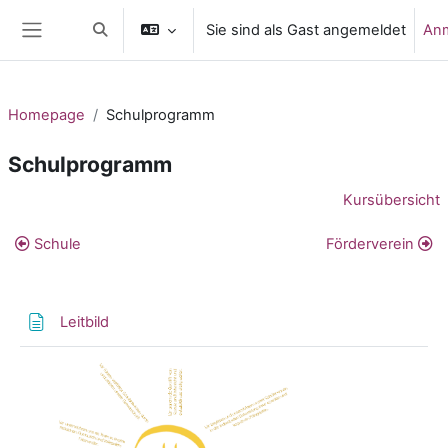
Zum Hauptinhalt
Sie sind als Gast angemeldet
An
Sucheingabe umschalten
Website-Übersicht
Homepage
Schulprogramm
Schulprogramm
Abschnittsübersicht
Kursübersicht
Schule
Förderverein
Textseite
Leitbild